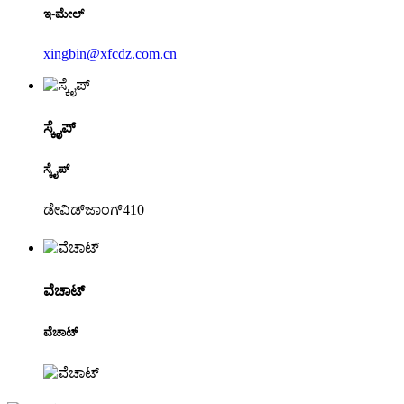
ಇ-ಮೇಲ್
xingbin@xfcdz.com.cn
ಸ್ಕೈಪ್
ಸ್ಕೈಪ್
ಡೇವಿಡ್‌ಜಾಂಗ್410
ವೆಚಾಟ್
ವೆಚಾಟ್