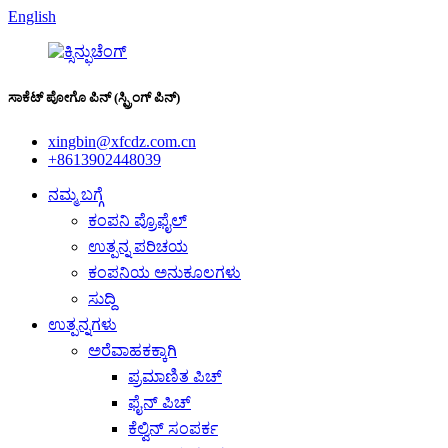
English
ಸಾಕೆಟ್ ಪೋಗೊ ಪಿನ್ (ಸ್ಪ್ರಿಂಗ್ ಪಿನ್)
xingbin@xfcdz.com.cn
+8613902448039
ನಮ್ಮ ಬಗ್ಗೆ
ಕಂಪನಿ ಪ್ರೊಫೈಲ್
ಉತ್ಪನ್ನ ಪರಿಚಯ
ಕಂಪನಿಯ ಅನುಕೂಲಗಳು
ಸುದ್ದಿ
ಉತ್ಪನ್ನಗಳು
ಅರೆವಾಹಕಕ್ಕಾಗಿ
ಪ್ರಮಾಣಿತ ಪಿಚ್
ಫೈನ್ ಪಿಚ್
ಕೆಲ್ವಿನ್ ಸಂಪರ್ಕ