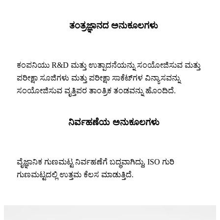
ತಂತ್ರಜ್ಞಾನದ ಅನುಕೂಲಗಳು
ಕಂಪನಿಯು R&D ಮತ್ತು ಉತ್ಪಾದನೆಯನ್ನು ಸಂಯೋಜಿಸುವ ಮತ್ತು
ಪರೀಕ್ಷಾ ಸೂಜಿಗಳು ಮತ್ತು ಪರೀಕ್ಷಾ ಸಾಕೆಟ್‌ಗಳ ವಿನ್ಯಾಸವನ್ನು
ಸಂಯೋಜಿಸುವ ವೃತ್ತಿಪರ ತಾಂತ್ರಿಕ ತಂಡವನ್ನು ಹೊಂದಿದೆ.
ನಿರ್ವಹಣೆಯ ಅನುಕೂಲಗಳು
ವೈಜ್ಞಾನಿಕ ಗುಣಮಟ್ಟ ನಿರ್ವಹಣೆಗೆ ಬದ್ಧವಾಗಿದ್ದು, ISO ಗುರಿ
ಗುಣಮಟ್ಟದಲ್ಲಿ ಉತ್ತಮ ಕೆಲಸ ಮಾಡುತ್ತಿದೆ.