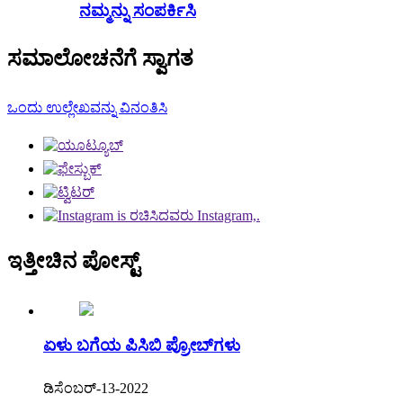
ನಮ್ಮನ್ನು ಸಂಪರ್ಕಿಸಿ
ಸಮಾಲೋಚನೆಗೆ ಸ್ವಾಗತ
ಒಂದು ಉಲ್ಲೇಖವನ್ನು ವಿನಂತಿಸಿ
ಇತ್ತೀಚಿನ ಪೋಸ್ಟ್
ಏಳು ಬಗೆಯ ಪಿಸಿಬಿ ಪ್ರೋಬ್‌ಗಳು
ಡಿಸೆಂಬರ್-13-2022