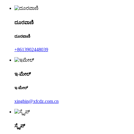
ದೂರವಾಣಿ
ದೂರವಾಣಿ
+8613902448039
ಇ-ಮೇಲ್
ಇ-ಮೇಲ್
xingbin@xfcdz.com.cn
ಸ್ಕೈಪ್