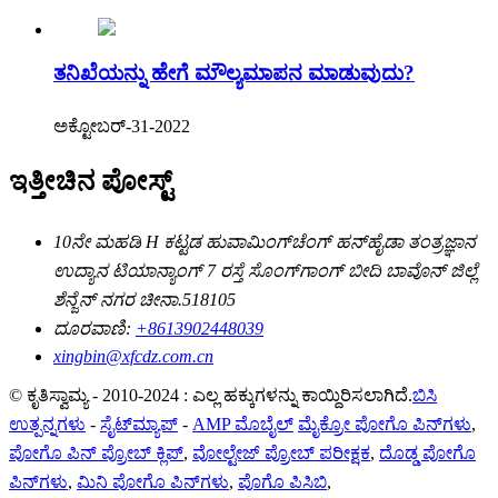
ತನಿಖೆಯನ್ನು ಹೇಗೆ ಮೌಲ್ಯಮಾಪನ ಮಾಡುವುದು?
ಅಕ್ಟೋಬರ್-31-2022
ಇತ್ತೀಚಿನ ಪೋಸ್ಟ್
10ನೇ ಮಹಡಿ H ಕಟ್ಟಡ ಹುವಾಮಿಂಗ್‌ಚೆಂಗ್ ಹನ್‌ಹೈಡಾ ತಂತ್ರಜ್ಞಾನ
ಉದ್ಯಾನ ಟಿಯಾನ್ಯಾಂಗ್ 7 ರಸ್ತೆ ಸೊಂಗ್‌ಗಾಂಗ್ ಬೀದಿ ಬಾವೊನ್ ಜಿಲ್ಲೆ
ಶೆನ್ಜೆನ್ ನಗರ ಚೀನಾ.518105
ದೂರವಾಣಿ:
+8613902448039
xingbin@xfcdz.com.cn
© ಕೃತಿಸ್ವಾಮ್ಯ - 2010-2024 : ಎಲ್ಲ ಹಕ್ಕುಗಳನ್ನು ಕಾಯ್ದಿರಿಸಲಾಗಿದೆ.
ಬಿಸಿ
ಉತ್ಪನ್ನಗಳು
-
ಸೈಟ್‌ಮ್ಯಾಪ್
-
AMP ಮೊಬೈಲ್
ಮೈಕ್ರೋ ಪೋಗೊ ಪಿನ್‌ಗಳು
,
ಪೋಗೊ ಪಿನ್ ಪ್ರೋಬ್ ಕ್ಲಿಪ್
,
ವೋಲ್ಟೇಜ್ ಪ್ರೋಬ್ ಪರೀಕ್ಷಕ
,
ದೊಡ್ಡ ಪೋಗೊ
ಪಿನ್‌ಗಳು
,
ಮಿನಿ ಪೋಗೊ ಪಿನ್‌ಗಳು
,
ಪೊಗೊ ಪಿಸಿಬಿ
,