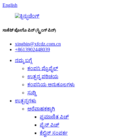
English
ಸಾಕೆಟ್ ಪೋಗೊ ಪಿನ್ (ಸ್ಪ್ರಿಂಗ್ ಪಿನ್)
xingbin@xfcdz.com.cn
+8613902448039
ನಮ್ಮ ಬಗ್ಗೆ
ಕಂಪನಿ ಪ್ರೊಫೈಲ್
ಉತ್ಪನ್ನ ಪರಿಚಯ
ಕಂಪನಿಯ ಅನುಕೂಲಗಳು
ಸುದ್ದಿ
ಉತ್ಪನ್ನಗಳು
ಅರೆವಾಹಕಕ್ಕಾಗಿ
ಪ್ರಮಾಣಿತ ಪಿಚ್
ಫೈನ್ ಪಿಚ್
ಕೆಲ್ವಿನ್ ಸಂಪರ್ಕ