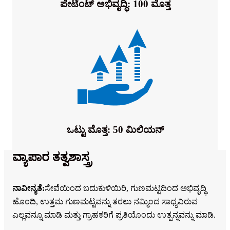
ಪೇಟೆಂಟ್ ಅಭಿವೃದ್ಧಿ: 100 ಮೊತ್ತ
ಒಟ್ಟು ಮೊತ್ತ: 50 ಮಿಲಿಯನ್
ವ್ಯಾಪಾರ ತತ್ವಶಾಸ್ತ್ರ
ನಾವೀನ್ಯತೆ:
ಸೇವೆಯಿಂದ ಬದುಕುಳಿಯಿರಿ, ಗುಣಮಟ್ಟದಿಂದ ಅಭಿವೃದ್ಧಿ
ಹೊಂದಿ, ಉತ್ತಮ ಗುಣಮಟ್ಟವನ್ನು ತರಲು ನಮ್ಮಿಂದ ಸಾಧ್ಯವಿರುವ
ಎಲ್ಲವನ್ನೂ ಮಾಡಿ ಮತ್ತು ಗ್ರಾಹಕರಿಗೆ ಪ್ರತಿಯೊಂದು ಉತ್ಪನ್ನವನ್ನು ಮಾಡಿ.