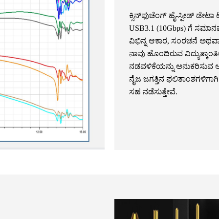
ಕ್ಸಿನ್‌ಫುಚೆಂಗ್ ಹೈ-ಸ್ಪೀಡ್ ಡೇಟಾ
USB3.1 (10Gbps) ಗೆ ಸಮಾನವ
ವಿಭಿನ್ನ ಆಕಾರ, ಸಂರಚನೆ ಅಥವಾ ವ
ನಾವು ಹೊಂದಿರುವ ವಿದ್ಯುತ್ಕಾಂ
ನಡವಳಿಕೆಯನ್ನು ಅನುಕರಿಸುವ ಅತ
ನೈಜ ಜಗತ್ತಿನ ಫಲಿತಾಂಶಗಳಿಗಾಗ
ಸಹ ನಡೆಸುತ್ತೇವೆ.