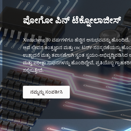
ಪೋಗೋ ಪಿನ್ ಟೆಕ್ನೋಲಾಜೀಸ್
Xinfucheng 10 ವರ್ಷಗಳಿಗೂ ಹೆಚ್ಚಿನ ಅನುಭವವನ್ನು ಹೊಂದಿದೆ, 
ಆದ ಲೇಪನ ತಂತ್ರಜ್ಞಾನ ಮತ್ತು cnc ಟರ್ನ್ ಸಂಸ್ಕರಣೆಯನ್ನು ಹೊಂ
ಉತ್ಪಾದನೆ ಮತ್ತು ತಪಾಸಣೆಗಾಗಿ ಸ್ವಂತ ಸ್ವಯಂ-ಅಭಿವೃದ್ಧಿಪಡಿಸಿ
ಮತ್ತು ಪರೀಕ್ಷಾ ಸಾಧನಗಳನ್ನು ಹೊಂದಿದ್ದೇವೆ, ಪ್ರತಿಯೊಬ್ಬ ಗ್ರಾಹಕರ
ಸಲ್ಲಿಸುತ್ತೇವೆ.
ನಮ್ಮನ್ನು ಸಂಪರ್ಕಿಸಿ