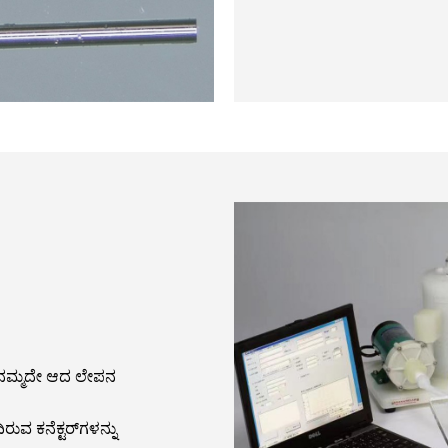
್ಲಿ ನಮ್ಮದೇ ಆದ ಲೇಪನ
ುವ ಕನೆಕ್ಟರ್‌ಗಳನ್ನು