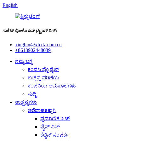
English
ಸಾಕೆಟ್ ಪೋಗೊ ಪಿನ್ (ಸ್ಪ್ರಿಂಗ್ ಪಿನ್)
xingbin@xfcdz.com.cn
+8613902448039
ನಮ್ಮ ಬಗ್ಗೆ
ಕಂಪನಿ ಪ್ರೊಫೈಲ್
ಉತ್ಪನ್ನ ಪರಿಚಯ
ಕಂಪನಿಯ ಅನುಕೂಲಗಳು
ಸುದ್ದಿ
ಉತ್ಪನ್ನಗಳು
ಅರೆವಾಹಕಕ್ಕಾಗಿ
ಪ್ರಮಾಣಿತ ಪಿಚ್
ಫೈನ್ ಪಿಚ್
ಕೆಲ್ವಿನ್ ಸಂಪರ್ಕ