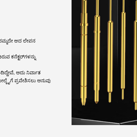
್ಲಿ ನಮ್ಮದೇ ಆದ ಲೇಪನ
ುವ ಕನೆಕ್ಟರ್‌ಗಳನ್ನು
ದಿದ್ದೇವೆ, ಅದು ನಿರ್ವಾತ
 ಮೇಲ್ಮೈಗೆ ಪ್ರವೇಶಿಸಲು ಅನುವು