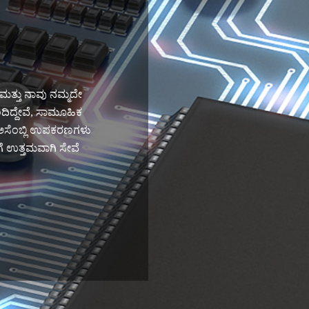
ಮತ್ತು ನಾವು ನಮ್ಮದೇ
ದಿದ್ದೇವೆ, ಸಾಮೂಹಿಕ
ದ ಅಸೆಂಬ್ಲಿ ಉಪಕರಣಗಳು
ಿಗೆ ಉತ್ತಮವಾಗಿ ಸೇವೆ