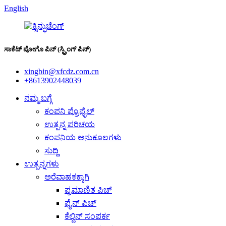
English
ಸಾಕೆಟ್ ಪೋಗೊ ಪಿನ್ (ಸ್ಪ್ರಿಂಗ್ ಪಿನ್)
xingbin@xfcdz.com.cn
+8613902448039
ನಮ್ಮ ಬಗ್ಗೆ
ಕಂಪನಿ ಪ್ರೊಫೈಲ್
ಉತ್ಪನ್ನ ಪರಿಚಯ
ಕಂಪನಿಯ ಅನುಕೂಲಗಳು
ಸುದ್ದಿ
ಉತ್ಪನ್ನಗಳು
ಅರೆವಾಹಕಕ್ಕಾಗಿ
ಪ್ರಮಾಣಿತ ಪಿಚ್
ಫೈನ್ ಪಿಚ್
ಕೆಲ್ವಿನ್ ಸಂಪರ್ಕ