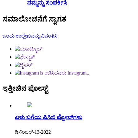
ನಮ್ಮನ್ನು ಸಂಪರ್ಕಿಸಿ
ಸಮಾಲೋಚನೆಗೆ ಸ್ವಾಗತ
ಒಂದು ಉಲ್ಲೇಖವನ್ನು ವಿನಂತಿಸಿ
ಇತ್ತೀಚಿನ ಪೋಸ್ಟ್
ಏಳು ಬಗೆಯ ಪಿಸಿಬಿ ಪ್ರೋಬ್‌ಗಳು
ಡಿಸೆಂಬರ್-13-2022