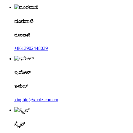
ದೂರವಾಣಿ
ದೂರವಾಣಿ
+8613902448039
ಇ-ಮೇಲ್
ಇ-ಮೇಲ್
xingbin@xfcdz.com.cn
ಸ್ಕೈಪ್