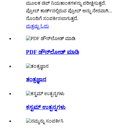
ಮೂಲಕ ಚಿಪ್ ನಿಯತಾಂಕಗಳನ್ನು ಪರೀಕ್ಷಿಸುತ್ತದೆ.
ಪ್ರೋಬ್ ಕಾರ್ಡ್‌ನಲ್ಲಿರುವ ಪ್ರೋಬ್ ಅನ್ನು ನೇರವಾಗಿ...
ನೊಂದಿಗೆ ಸಂಪರ್ಕಿಸಲಾಗುತ್ತದೆ.
ಮತ್ತಷ್ಟು ಓದು
PDF ಡೌನ್‌ಲೋಡ್ ಮಾಡಿ
ತಂತ್ರಜ್ಞಾನ
ಕಸ್ಟಮ್ ಉತ್ಪನ್ನಗಳು