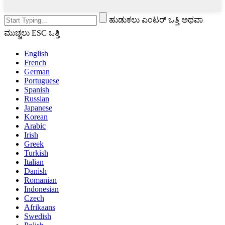
ಹುಡುಕಲು ಎಂಟರ್ ಒತ್ತಿ ಅಥವಾ
ಮುಚ್ಚಲು ESC ಒತ್ತಿ
English
French
German
Portuguese
Spanish
Russian
Japanese
Korean
Arabic
Irish
Greek
Turkish
Italian
Danish
Romanian
Indonesian
Czech
Afrikaans
Swedish