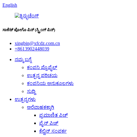
English
ಸಾಕೆಟ್ ಪೋಗೊ ಪಿನ್ (ಸ್ಪ್ರಿಂಗ್ ಪಿನ್)
xingbin@xfcdz.com.cn
+8613902448039
ನಮ್ಮ ಬಗ್ಗೆ
ಕಂಪನಿ ಪ್ರೊಫೈಲ್
ಉತ್ಪನ್ನ ಪರಿಚಯ
ಕಂಪನಿಯ ಅನುಕೂಲಗಳು
ಸುದ್ದಿ
ಉತ್ಪನ್ನಗಳು
ಅರೆವಾಹಕಕ್ಕಾಗಿ
ಪ್ರಮಾಣಿತ ಪಿಚ್
ಫೈನ್ ಪಿಚ್
ಕೆಲ್ವಿನ್ ಸಂಪರ್ಕ