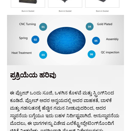
ಪ್ರಕ್ರಿಯೆಯ ಹರಿವು
ಈ ಪ್ರೋಬ್ ಒಂದು ಸೂಜಿ, ಒಳಗಿನ ಕೊಳವೆ ಮತ್ತು ಸ್ಪ್ರಿಂಗ್‌ನಿಂದ
ಕೂಡಿದೆ. ಪ್ರೋಬ್ ಅದರ ಅನ್ವಯದಲ್ಲಿ ಅದರ ವಾಹಕತೆ, ಬಾಳಿಕೆ
ಮತ್ತು ಗಡಸುತನಕ್ಕೆ ಹೆಚ್ಚಿನ ಗಮನ ನೀಡುವುದರಿಂದ, ಅದರ
ಸ್ಥಾಪನೆಯ ಬಗ್ಗೆಯೂ ಇದು ಬಹಳ ನಿರ್ದಿಷ್ಟವಾಗಿದೆ. ಅನುಸ್ಥಾಪನೆಯ
ಮೊದಲು, ಈ ಭಾಗಗಳನ್ನು ವಿಶೇಷ ಎಲೆಕ್ಟ್ರೋಪ್ಲೇಟಿಂಗ್‌ನೊಂದಿಗೆ
ಚಿಕಿತ್ಸೆ ನೀಡಬೇಕು, ಇದರಿಂದಾಗಿ ಪ್ರೋಬ್ ವಿಶೇಷಣಗಳನ್ನು