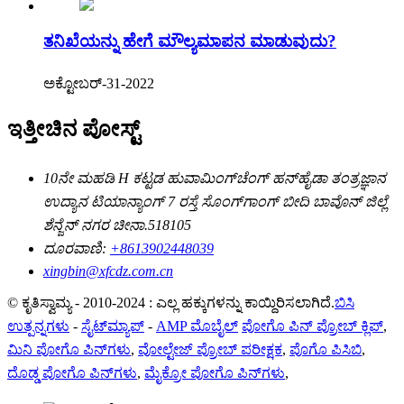
ತನಿಖೆಯನ್ನು ಹೇಗೆ ಮೌಲ್ಯಮಾಪನ ಮಾಡುವುದು?
ಅಕ್ಟೋಬರ್-31-2022
ಇತ್ತೀಚಿನ ಪೋಸ್ಟ್
10ನೇ ಮಹಡಿ H ಕಟ್ಟಡ ಹುವಾಮಿಂಗ್‌ಚೆಂಗ್ ಹನ್‌ಹೈಡಾ ತಂತ್ರಜ್ಞಾನ
ಉದ್ಯಾನ ಟಿಯಾನ್ಯಾಂಗ್ 7 ರಸ್ತೆ ಸೊಂಗ್‌ಗಾಂಗ್ ಬೀದಿ ಬಾವೊನ್ ಜಿಲ್ಲೆ
ಶೆನ್ಜೆನ್ ನಗರ ಚೀನಾ.518105
ದೂರವಾಣಿ:
+8613902448039
xingbin@xfcdz.com.cn
© ಕೃತಿಸ್ವಾಮ್ಯ - 2010-2024 : ಎಲ್ಲ ಹಕ್ಕುಗಳನ್ನು ಕಾಯ್ದಿರಿಸಲಾಗಿದೆ.
ಬಿಸಿ
ಉತ್ಪನ್ನಗಳು
-
ಸೈಟ್‌ಮ್ಯಾಪ್
-
AMP ಮೊಬೈಲ್
ಪೋಗೊ ಪಿನ್ ಪ್ರೋಬ್ ಕ್ಲಿಪ್
,
ಮಿನಿ ಪೋಗೊ ಪಿನ್‌ಗಳು
,
ವೋಲ್ಟೇಜ್ ಪ್ರೋಬ್ ಪರೀಕ್ಷಕ
,
ಪೊಗೊ ಪಿಸಿಬಿ
,
ದೊಡ್ಡ ಪೋಗೊ ಪಿನ್‌ಗಳು
,
ಮೈಕ್ರೋ ಪೋಗೊ ಪಿನ್‌ಗಳು
,