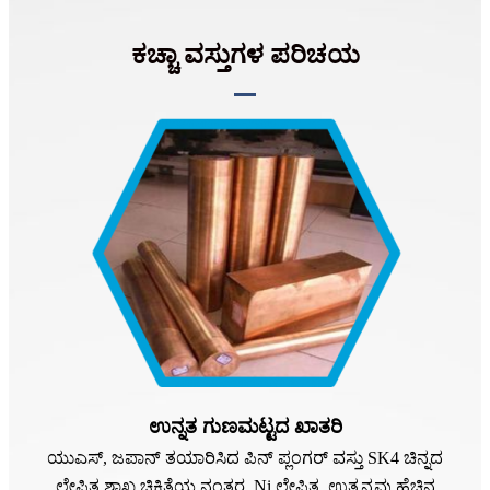
ಕಚ್ಚಾ ವಸ್ತುಗಳ ಪರಿಚಯ
ಉನ್ನತ ಗುಣಮಟ್ಟದ ಖಾತರಿ
ಯುಎಸ್, ಜಪಾನ್ ತಯಾರಿಸಿದ ಪಿನ್ ಪ್ಲಂಗರ್ ವಸ್ತು SK4 ಚಿನ್ನದ
ಲೇಪಿತ ಶಾಖ ಚಿಕಿತ್ಸೆಯ ನಂತರ, Ni ಲೇಪಿತ, ಉತ್ಪನ್ನವು ಹೆಚ್ಚಿನ