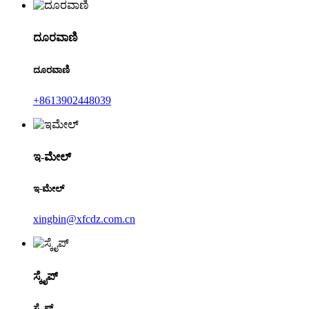
ದೂರವಾಣಿ
ದೂರವಾಣಿ
+8613902448039
ಇ-ಮೇಲ್
ಇ-ಮೇಲ್
xingbin@xfcdz.com.cn
ಸ್ಕೈಪ್
ಸ್ಕೈಪ್