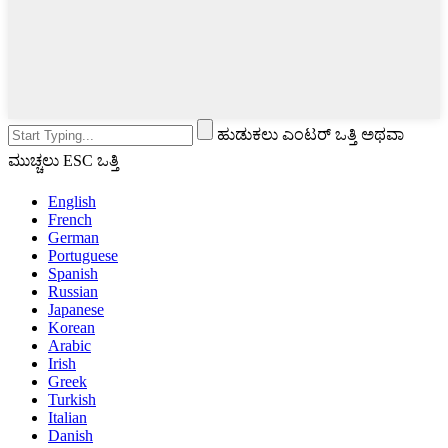
ಹುಡುಕಲು ಎಂಟರ್ ಒತ್ತಿ ಅಥವಾ
ಮುಚ್ಚಲು ESC ಒತ್ತಿ
English
French
German
Portuguese
Spanish
Russian
Japanese
Korean
Arabic
Irish
Greek
Turkish
Italian
Danish