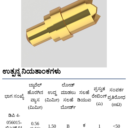
ಉತ್ಪನ್ನ ನಿಯತಾಂಕಗಳು
ಬ್ಯಾರೆಲ್
ಲೋಡ್
ಪ್ರಸ್ತುತ
ಸಂಪರ್ಕ
ಹೊರಗಿನ
ಉದ್ದ
ಮಾಡಲು
ಸಲಹೆ
ಭಾಗ ಸಂಖ್ಯೆ
ರೇಟಿಂಗ್
ಪ್ರತಿರೋಧ
ವ್ಯಾಸ
(ಮಿಮೀ)
ಸಲಹೆ
ಡಿಯುಐ
(ಎ)
(mΩ)
(ಮಿಮೀ)
ಬೋರ್ಡ್
ಡಿಪಿ 4-
056015-
0.56
ಕ
1.50
B
1
<50
ಬಿಎಫ್ 01