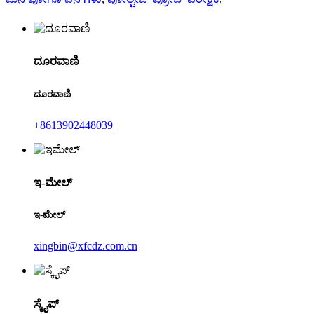
ದೂರವಾಣಿ
ದೂರವಾಣಿ
+8613902448039
ಇ-ಮೇಲ್
ಇ-ಮೇಲ್
xingbin@xfcdz.com.cn
ಸ್ಕೈಪ್