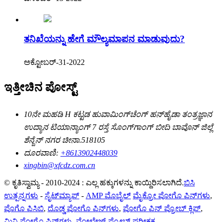
ತನಿಖೆಯನ್ನು ಹೇಗೆ ಮೌಲ್ಯಮಾಪನ ಮಾಡುವುದು?
ಅಕ್ಟೋಬರ್-31-2022
ಇತ್ತೀಚಿನ ಪೋಸ್ಟ್
10ನೇ ಮಹಡಿ H ಕಟ್ಟಡ ಹುವಾಮಿಂಗ್‌ಚೆಂಗ್ ಹನ್‌ಹೈಡಾ ತಂತ್ರಜ್ಞಾನ
ಉದ್ಯಾನ ಟಿಯಾನ್ಯಾಂಗ್ 7 ರಸ್ತೆ ಸೊಂಗ್‌ಗಾಂಗ್ ಬೀದಿ ಬಾವೊನ್ ಜಿಲ್ಲೆ
ಶೆನ್ಜೆನ್ ನಗರ ಚೀನಾ.518105
ದೂರವಾಣಿ:
+8613902448039
xingbin@xfcdz.com.cn
© ಕೃತಿಸ್ವಾಮ್ಯ - 2010-2024 : ಎಲ್ಲ ಹಕ್ಕುಗಳನ್ನು ಕಾಯ್ದಿರಿಸಲಾಗಿದೆ.
ಬಿಸಿ
ಉತ್ಪನ್ನಗಳು
-
ಸೈಟ್‌ಮ್ಯಾಪ್
-
AMP ಮೊಬೈಲ್
ಮೈಕ್ರೋ ಪೋಗೊ ಪಿನ್‌ಗಳು
,
ಪೊಗೊ ಪಿಸಿಬಿ
,
ದೊಡ್ಡ ಪೋಗೊ ಪಿನ್‌ಗಳು
,
ಪೋಗೊ ಪಿನ್ ಪ್ರೋಬ್ ಕ್ಲಿಪ್
,
ಮಿನಿ ಪೋಗೊ ಪಿನ್‌ಗಳು
,
ವೋಲ್ಟೇಜ್ ಪ್ರೋಬ್ ಪರೀಕ್ಷಕ
,