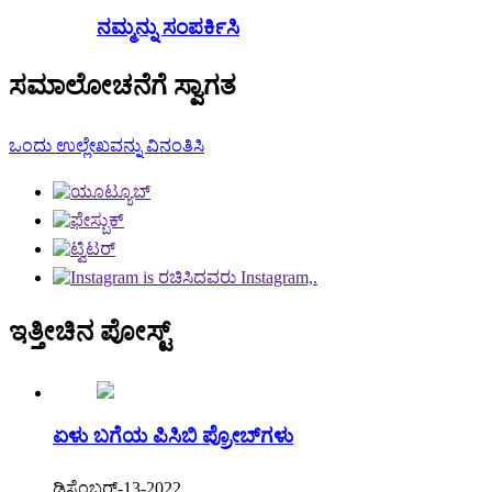
ನಮ್ಮನ್ನು ಸಂಪರ್ಕಿಸಿ
ಸಮಾಲೋಚನೆಗೆ ಸ್ವಾಗತ
ಒಂದು ಉಲ್ಲೇಖವನ್ನು ವಿನಂತಿಸಿ
ಇತ್ತೀಚಿನ ಪೋಸ್ಟ್
ಏಳು ಬಗೆಯ ಪಿಸಿಬಿ ಪ್ರೋಬ್‌ಗಳು
ಡಿಸೆಂಬರ್-13-2022