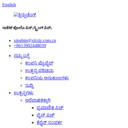
English
ಸಾಕೆಟ್ ಪೋಗೊ ಪಿನ್ (ಸ್ಪ್ರಿಂಗ್ ಪಿನ್)
xingbin@xfcdz.com.cn
+8613902448039
ನಮ್ಮ ಬಗ್ಗೆ
ಕಂಪನಿ ಪ್ರೊಫೈಲ್
ಉತ್ಪನ್ನ ಪರಿಚಯ
ಕಂಪನಿಯ ಅನುಕೂಲಗಳು
ಸುದ್ದಿ
ಉತ್ಪನ್ನಗಳು
ಅರೆವಾಹಕಕ್ಕಾಗಿ
ಪ್ರಮಾಣಿತ ಪಿಚ್
ಫೈನ್ ಪಿಚ್
ಕೆಲ್ವಿನ್ ಸಂಪರ್ಕ