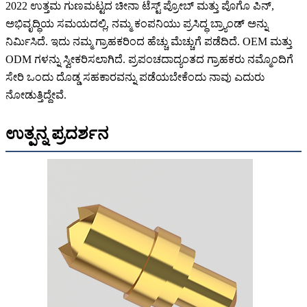
2022 ಉತ್ತಮ ಗುಣಮಟ್ಟದ ಚೀನಾ ಟೆಸ್ಟ್ ಪ್ರೋಬ್ ಮತ್ತು ಪೊಗೊ ಪಿನ್,
ಅಭಿವೃದ್ಧಿಯ ಸಮಯದಲ್ಲಿ, ನಮ್ಮ ಕಂಪನಿಯು ಪ್ರಸಿದ್ಧ ಬ್ರ್ಯಾಂಡ್ ಅನ್ನು
ನಿರ್ಮಿಸಿದೆ. ಇದು ನಮ್ಮ ಗ್ರಾಹಕರಿಂದ ಹೆಚ್ಚು ಮೆಚ್ಚುಗೆ ಪಡೆದಿದೆ. OEM ಮತ್ತು
ODM ಗಳನ್ನು ಸ್ವೀಕರಿಸಲಾಗಿದೆ. ಪ್ರಪಂಚದಾದ್ಯಂತದ ಗ್ರಾಹಕರು ನಮ್ಮೊಂದಿಗೆ
ಸೇರಿ ಒಂದು ದೊಡ್ಡ ಸಹಕಾರವನ್ನು ಪಡೆಯಬೇಕೆಂದು ನಾವು ಎದುರು
ನೋಡುತ್ತಿದ್ದೇವೆ.
ಉತ್ಪನ್ನ ಪ್ರದರ್ಶನ