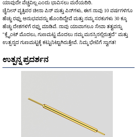
ಯಾವುದೇ ವೆಚ್ಚವಿಲ್ಲ ಎಂದು ಭಾವಿಸಲು ಮರೆಯದಿರಿ.
ಚೈನೀಸ್ ವೃತ್ತಿಪರ ಚೀನಾ ಪಿನ್ ಮತ್ತು ಪಿನ್‌ಗಳು, ಈಗ ನಾವು 10 ವರ್ಷಗಳಿಗೂ
ಹೆಚ್ಚು ರಫ್ತು ಅನುಭವವನ್ನು ಹೊಂದಿದ್ದೇವೆ ಮತ್ತು ನಮ್ಮ ಸರಕುಗಳು 30 ಕ್ಕೂ
ಹೆಚ್ಚು ದೇಶಗಳಿಗೆ ರಫ್ತು ಮಾಡಿವೆ. ನಾವು ಯಾವಾಗಲೂ ಸೇವಾ ತತ್ವವನ್ನು
"ಕ್ಲೈಂಟ್ ಮೊದಲು, ಗುಣಮಟ್ಟ ಮೊದಲು ನಮ್ಮ ಮನಸ್ಸಿನಲ್ಲಿರುತ್ತದೆ" ಮತ್ತು
ಉತ್ಪನ್ನದ ಗುಣಮಟ್ಟಕ್ಕೆ ಕಟ್ಟುನಿಟ್ಟಾಗಿರುತ್ತೇವೆ. ನಿಮ್ಮ ಭೇಟಿಗೆ ಸ್ವಾಗತ!
ಉತ್ಪನ್ನ ಪ್ರದರ್ಶನ