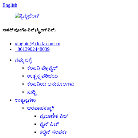
English
ಸಾಕೆಟ್ ಪೋಗೊ ಪಿನ್ (ಸ್ಪ್ರಿಂಗ್ ಪಿನ್)
xingbin@xfcdz.com.cn
+8613902448039
ನಮ್ಮ ಬಗ್ಗೆ
ಕಂಪನಿ ಪ್ರೊಫೈಲ್
ಉತ್ಪನ್ನ ಪರಿಚಯ
ಕಂಪನಿಯ ಅನುಕೂಲಗಳು
ಸುದ್ದಿ
ಉತ್ಪನ್ನಗಳು
ಅರೆವಾಹಕಕ್ಕಾಗಿ
ಪ್ರಮಾಣಿತ ಪಿಚ್
ಫೈನ್ ಪಿಚ್
ಕೆಲ್ವಿನ್ ಸಂಪರ್ಕ