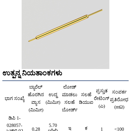
ಉತ್ಪನ್ನ ನಿಯತಾಂಕಗಳು
ಬ್ಯಾರೆಲ್
ಲೋಡ್
ಪ್ರಸ್ತುತ
ಸಂಪರ್ಕ
ಹೊರಗಿನ
ಉದ್ದ
ಮಾಡಲು
ಸಲಹೆ
ಭಾಗ ಸಂಖ್ಯೆ
ರೇಟಿಂಗ್
ಪ್ರತಿರೋಧ
ವ್ಯಾಸ
(ಮಿಮೀ)
ಸಲಹೆ
ಡಿಯುಐ
(ಎ)
(mΩ)
(ಮಿಮೀ)
ಬೋರ್ಡ್
ಡಿಪಿ 1-
028057-
5.70
ಇ
ಕ
0.28
1
<100
ಎಫ್‌ಬಿ 02
(ಬೆಲೆ)