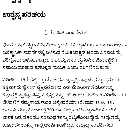
ಉತ್ಪನ್ನ ಪರಿಚಯ
ಪೊಗೊ ಪಿನ್ ಎಂದರೇನು?
ಪೋಗೊ ಪಿನ್ (ಸ್ಪ್ರಿಂಗ್ ಪಿನ್) ಅನ್ನು ಅನೇಕ ವಿದ್ಯುತ್ ಉಪಕರಣಗಳು ಅಥವಾ
ಎಲೆಕ್ಟ್ರಾನಿಕ್ ಸಾಧನಗಳಲ್ಲಿ ಬಳಸುವ ಸೆಮಿಕಂಡಕ್ಟರ್ ಅಥವಾ ಪಿಸಿಬಿಯನ್ನು
ಪರೀಕ್ಷಿಸಲು ಬಳಸಲಾಗುತ್ತದೆ. ಅವರನ್ನು ಜನರ ದೈನಂದಿನ ಜೀವನಶೈಲಿಗೆ
ಸಹಾಯ ಮಾಡುವ ಹೆಸರಿಲ್ಲದ ನಾಯಕ ಎಂದು ಪರಿಗಣಿಸಬಹುದು.
ಖರೀದಿದಾರರಿಗೆ ಹೆಚ್ಚಿನ ಪ್ರಯೋಜನವನ್ನು ಸೃಷ್ಟಿಸುವುದು ನಮ್ಮ ವ್ಯವಹಾರ
ತತ್ವವಾಗಿದೆ; ಚೈನೀಸ್ ವೃತ್ತಿಪರ ಚೀನಾ ಪಿನ್ ಮೆಷಿನಿಂಗ್ ಸೆಂಟರ್ ಸ್ಕ್ರೂ
ಕ್ರೋಮ್ಡ್ ಮೈಕ್ರೋ ಪಿಸ್ಟನ್ ಕನೆಕ್ಷನ್ ಸ್ಪ್ರಿಂಗ್ ಪೋಗೊ ಪಿನ್‌ಗಾಗಿ ಖರೀದಿದಾರರ
ಬೆಳವಣಿಗೆ ನಮ್ಮ ಕಾರ್ಯನಿರತ ಅನ್ವೇಷಣೆಯಾಗಿದೆ, ನಾವು USA, UK,
ಜರ್ಮನಿ ಮತ್ತು ಕೆನಡಾದಲ್ಲಿ 200 ಕ್ಕೂ ಹೆಚ್ಚು ಸಗಟು ವ್ಯಾಪಾರಿಗಳೊಂದಿಗೆ
ಬಾಳಿಕೆ ಬರುವ ಕಂಪನಿ ಸಂಬಂಧಗಳನ್ನು ಇಟ್ಟುಕೊಂಡಿದ್ದೇವೆ. ನೀವು ನಮ್ಮ
ಯಾವುದೇ ಉತ್ಪನ್ನಗಳಲ್ಲಿ ಆಕರ್ಷಿತರಾಗಿದ್ದರೆ, ನಮ್ಮನ್ನು ಸಂಪರ್ಕಿಸಲು