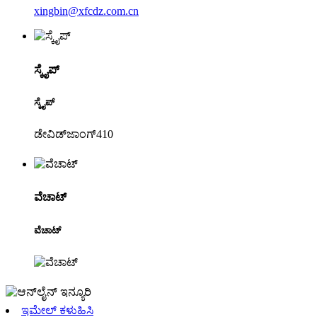
xingbin@xfcdz.com.cn
ಸ್ಕೈಪ್
ಸ್ಕೈಪ್
ಡೇವಿಡ್‌ಜಾಂಗ್410
ವೆಚಾಟ್
ವೆಚಾಟ್
ಇಮೇಲ್ ಕಳುಹಿಸಿ